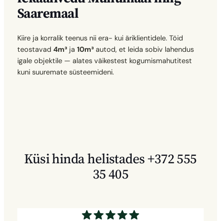
Saaremaal
Kiire ja korralik teenus nii era- kui äriklientidele. Töid
teostavad
4m³
ja
10m³
autod, et leida sobiv lahendus
igale objektile — alates väikestest kogumismahutitest
kuni suuremate süsteemideni.
Küsi hinda helistades +372 555
35 405