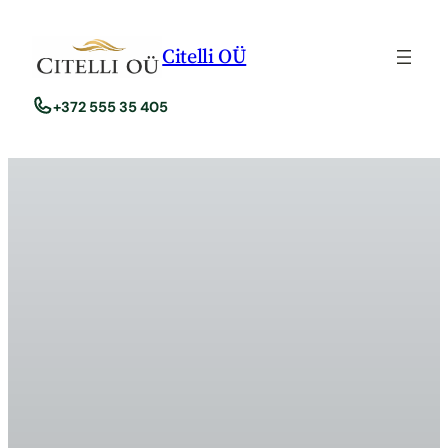
Liigu
sisu
Citelli OÜ
juurde
+372
555 35 405