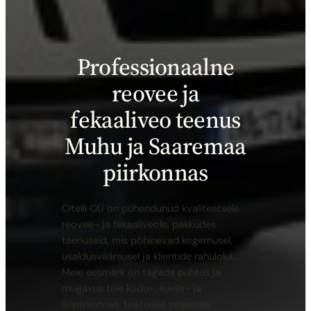
Professionaalne
reovee ja
fekaaliveo teenus
Muhu ja Saaremaa
piirkonnas
Citelli OÜ on pühendunud kvaliteetsele
reovee- ja fekaaliveole, pakkudes
teenuseid, mis põhinevad kogemusel,
usaldusväärsusel ja klientide rahulolul.
Meie eesmärk on tagada puhtus ja
mugavus teie kodu-, suvila- ja
äripiirkonnas, toetudes selgetele