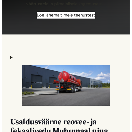
väärtustele ja pikaajalisele kogemusele.
Loe lähemalt meie teenustest
Usaldusväärne reovee- ja
fekaalivedu Muhumaal ning